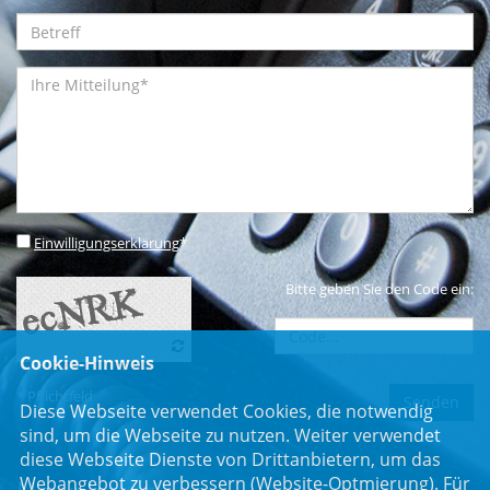
Einwilligungserklärung
*
Bitte geben Sie den Code ein:
Cookie-Hinweis
* Pflichtfeld
Diese Webseite verwendet Cookies, die notwendig
sind, um die Webseite zu nutzen. Weiter verwendet
diese Webseite Dienste von Drittanbietern, um das
Webangebot zu verbessern (Website-Optmierung). Für