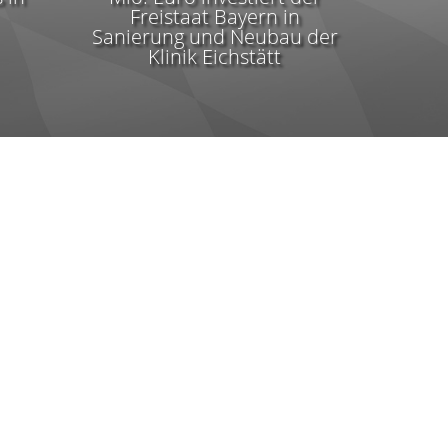
Freistaat Bayern in
Sanierung und Neubau der
Klinik Eichstätt