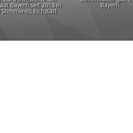
taat Bayern seit 2013 in
Bayern
 Stimmkreis Eichstätt