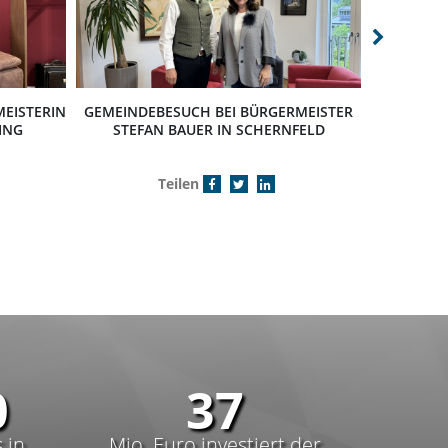
EISTERIN
GEMEINDEBESUCH BEI BÜRGERMEISTER
GEMEINDE
ING
STEFAN BAUER IN SCHERNFELD
ANDREA
Teilen
0
55
 in
Mio. Euro investiert der