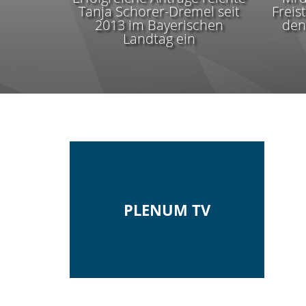
Tanja Schorer-Dremel seit
Freis
2013 im Bayerischen
den
Landtag ein
PLENUM TV