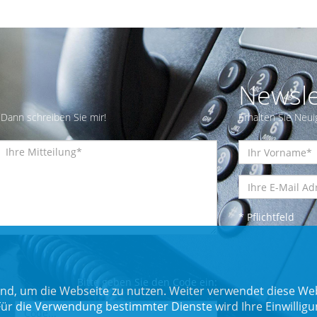
Newsle
Dann schreiben Sie mir!
Erhalten Sie Neui
* Pflichtfeld
Bitte geben Sie den Code ein:
nd, um die Webseite zu nutzen. Weiter verwendet diese Web
 die Verwendung bestimmter Dienste wird Ihre Einwilligung 