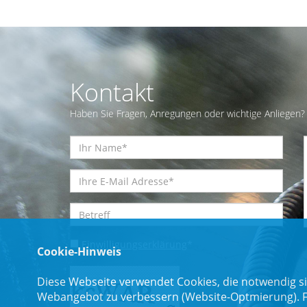
Kontakt
Haben Sie Fragen, Anregungen oder wichtige Anliegen? 
Einwilligungserklärung
*
Cookie-Hinweis
Diese Webseite verwendet Cookies, die notwendig si
Webangebot zu verbessern (Website-Optmierung). Für