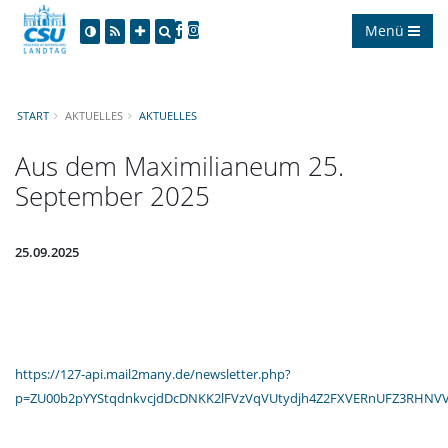
Menü
START
AKTUELLES
AKTUELLES
Aus dem Maximilianeum 25.
September 2025
25.09.2025
https://127-api.mail2many.de/newsletter.php?
p=ZU00b2pYYStqdnkvcjdDcDNKK2lFVzVqVUtydjh4Z2FXVERnUFZ3RHNV