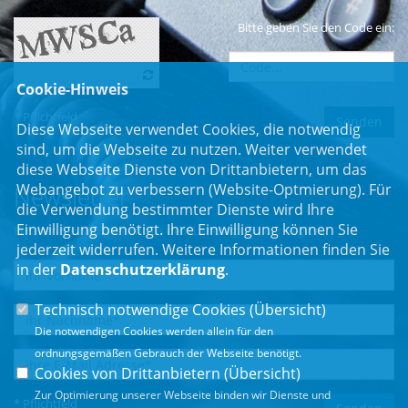
Bitte geben Sie den Code ein:
Cookie-Hinweis
* Pflichtfeld
Diese Webseite verwendet Cookies, die notwendig
sind, um die Webseite zu nutzen. Weiter verwendet
diese Webseite Dienste von Drittanbietern, um das
Webangebot zu verbessern (Website-Optmierung). Für
Newsletter
die Verwendung bestimmter Dienste wird Ihre
Einwilligung benötigt. Ihre Einwilligung können Sie
Erhalten Sie Neuigkeiten aus dem Landtag und der Region.
jederzeit widerrufen. Weitere Informationen finden Sie
in der
Datenschutzerklärung
.
Technisch notwendige Cookies (
Übersicht
)
Die notwendigen Cookies werden allein für den
ordnungsgemäßen Gebrauch der Webseite benötigt.
Cookies von Drittanbietern (
Übersicht
)
Zur Optimierung unserer Webseite binden wir Dienste und
* Pflichtfeld