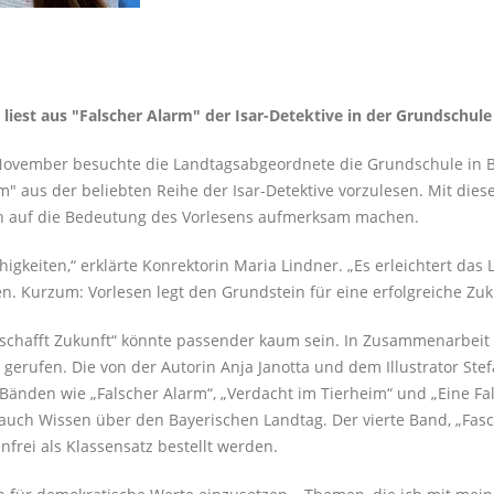
iest aus "Falscher Alarm" der Isar-Detektive in der Grundschul
 November besuchte die Landtagsabgeordnete die Grundschule in
" aus der beliebten Reihe der Isar-Detektive vorzulesen. Mit dies
h auf die Bedeutung des Vorlesens aufmerksam machen.
higkeiten,“ erklärte Konrektorin Maria Lindner. „Es erleichtert das 
en. Kurzum: Vorlesen legt den Grundstein für eine erfolgreiche Zuk
 schafft Zukunft“ könnte passender kaum sein. In Zusammenarbeit 
 gerufen. Die von der Autorin Anja Janotta und dem Illustrator St
it Bänden wie „Falscher Alarm“, „Verdacht im Tierheim“ und „Eine F
t auch Wissen über den Bayerischen Landtag. Der vierte Band, „Fasc
nfrei als Klassensatz bestellt werden.