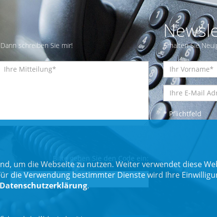
Newsle
Dann schreiben Sie mir!
Erhalten Sie Neui
* Pflichtfeld
Bitte geben Sie den Code ein:
nd, um die Webseite zu nutzen. Weiter verwendet diese Web
 die Verwendung bestimmter Dienste wird Ihre Einwilligung 
Datenschutzerklärung
.