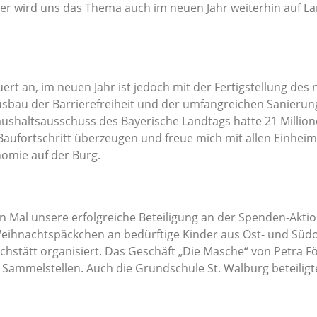
ider wird uns das Thema auch im neuen Jahr weiterhin auf 
uert an, im neuen Jahr ist jedoch mit der Fertigstellung d
au der Barrierefreiheit und der umfangreichen Sanierung
shaltsausschuss des Bayerische Landtags hatte 21 Millionen 
aufortschritt überzeugen und freue mich mit allen Einheim
nomie auf der Burg.
 Mal unsere erfolgreiche Beteiligung an der Spenden-Aktio
Weihnachtspäckchen an bedürftige Kinder aus Ost- und Südo
stätt organisiert. Das Geschäft „Die Masche“ von Petra Fö
ammelstellen. Auch die Grundschule St. Walburg beteiligte