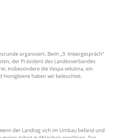
srunde organisiert. Beim „9. Imkergespräch“
rsten, der Präsident des Landesverbandes
rei. Insbesondere die Vespa velutina, ein
nd Honigbiene haben wir beleuchtet.
h wenn der Landtag sich im Umbau befand und
 in meine Arbeit in München gewähren. Der