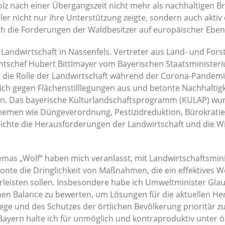
lz nach einer Übergangszeit nicht mehr als nachhaltigen B
ler nicht nur ihre Unterstützung zeigte, sondern auch aktiv
ch die Forderungen der Waldbesitzer auf europäischer Eben
 Landwirtschaft in Nassenfels. Vertreter aus Land- und Fors
mtschef Hubert Bittlmayer vom Bayerischen Staatsminister
g die Rolle der Landwirtschaft während der Corona-Pandemi
ch gegen Flächenstilllegungen aus und betonte Nachhaltigkei
ten. Das bayerische Kulturlandschaftsprogramm (KULAP) wur
emen wie Düngeverordnung, Pestizidreduktion, Bürokratie,
ichte die Herausforderungen der Landwirtschaft und die Wic
hemas „Wolf“ haben mich veranlasst, mit Landwirtschaftsmi
etonte die Dringlichkeit von Maßnahmen, die ein effektives
rleisten sollen. Insbesondere habe ich Umweltminister G
en Balance zu bewerten, um Lösungen für die aktuellen Hera
lege und des Schutzes der örtlichen Bevölkerung prioritär z
Bayern halte ich für unmöglich und kontraproduktiv unter 