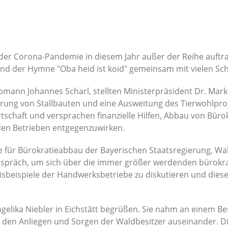
 der Corona-Pandemie in diesem Jahr außer der Reihe auftra
 und der Hymne "Oba heid ist koid" gemeinsam mit vielen Sc
bmann Johannes Scharl, stellten Ministerpräsident Dr. Mar
erung von Stallbauten und eine Ausweitung des Tierwohlpro
irtschaft und versprachen finanzielle Hilfen, Abbau von Bü
 den Betrieben entgegenzuwirken.
gte für Bürokratieabbau der Bayerischen Staatsregierung, Wal
Gespräch, um sich über die immer größer werdenden bürok
isbeispiele der Handwerksbetriebe zu diskutieren und diese
gelika Niebler in Eichstätt begrüßen. Sie nahm an einem B
 mit den Anliegen und Sorgen der Waldbesitzer auseinander. D