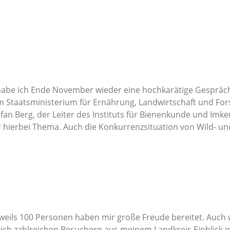
 habe ich Ende November wieder eine hochkarätige Gespräch
om Staatsministerium für Ernährung, Landwirtschaft und Fo
efan Berg, der Leiter des Instituts für Bienenkunde und Imke
ar hierbei Thema. Auch die Konkurrenzsituation von Wild- u
eweils 100 Personen haben mir große Freude bereitet. Auc
e ich zahlreichen Besuchern aus meinem Landkreis Einblick