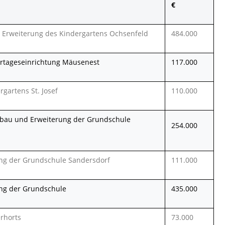
 Erweiterung des Kindergartens Ochsenfeld
484.000
ertageseinrichtung Mäusenest
117.000
gartens St. Josef
110.000
bau und Erweiterung der Grundschule
254.000
g der Grundschule Sandersdorf
111.000
ng der Grundschule
435.000
rhorts
73.000