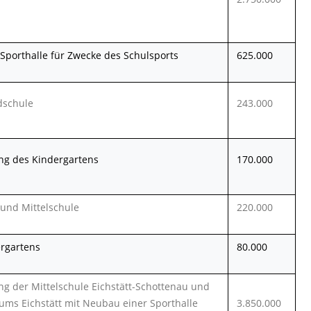
Sporthalle für Zwecke des Schulsports
625.000
dschule
243.000
g des Kindergartens
170.000
und Mittelschule
220.000
ergartens
80.000
 der Mittelschule Eichstätt-Schottenau und
ums Eichstätt mit Neubau einer Sporthalle
3.850.000