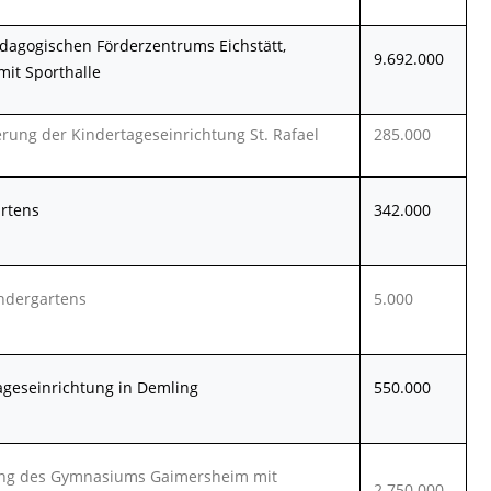
agogischen Förderzentrums Eichstätt,
9.692.000
mit Sporthalle
rung der Kindertageseinrichtung St. Rafael
285.000
rtens
342.000
ndergartens
5.000
ageseinrichtung in Demling
550.000
ng des Gymnasiums Gaimersheim mit
2.750.000