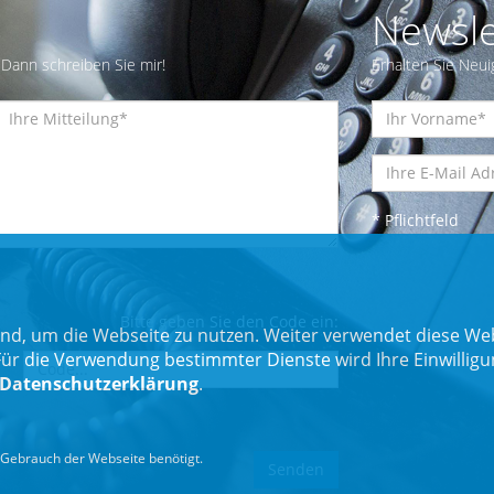
Newsle
Dann schreiben Sie mir!
Erhalten Sie Neui
* Pflichtfeld
Bitte geben Sie den Code ein:
nd, um die Webseite zu nutzen. Weiter verwendet diese Web
 die Verwendung bestimmter Dienste wird Ihre Einwilligung 
Datenschutzerklärung
.
Gebrauch der Webseite benötigt.