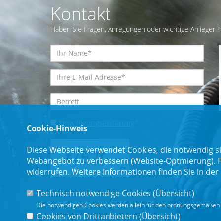
Kontakt
Haben Sie Fragen, Anregungen oder wichtige Anliegen? 
Einwilligungserklärung
*
Cookie-Hinweis
Diese Webseite verwendet Cookies, die notwendig si
Webangebot zu verbessern (Website-Optmierung). Für
widerrufen. Weitere Informationen finden Sie in der
Technisch notwendige Cookies (
Übersicht
)
Die notwendigen Cookies werden allein für den ordnungsgemäßen 
* Pflichtfeld
Cookies von Drittanbietern (
Übersicht
)