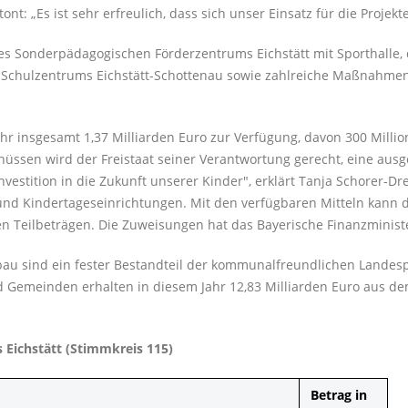
: „Es ist sehr erfreulich, dass sich unser Einsatz für die Projekte
des Sonderpädagogischen Förderzentrums Eichstätt mit Sporthall
 Schulzentrums Eichstätt-Schottenau sowie zahlreiche Maßnahme
 insgesamt 1,37 Milliarden Euro zur Verfügung, davon 300 Milli
üssen wird der Freistaat seiner Verantwortung gerecht, eine ausg
Investition in die Zukunft unserer Kinder", erklärt Tanja Schorer-
nd Kindertageseinrichtungen. Mit den verfügbaren Mitteln kann d
hen Teilbeträgen. Die Zuweisungen hat das Bayerische Finanzmini
u sind ein fester Bestandteil der kommunalfreundlichen Landespo
nd Gemeinden erhalten in diesem Jahr 12,83 Milliarden Euro aus 
 Eichstätt (Stimmkreis 115)
Betrag in