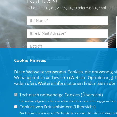
Haben Sie Fragen, Anregungen oder wichtige Anliegen? 
Einwilligungserklärung
*
Cookie-Hinweis
Diese Webseite verwendet Cookies, die notwendig si
Webangebot zu verbessern (Website-Optmierung). Für
widerrufen. Weitere Informationen finden Sie in der
Technisch notwendige Cookies (
Übersicht
)
Die notwendigen Cookies werden allein für den ordnungsgemäßen 
* Pflichtfeld
Cookies von Drittanbietern (
Übersicht
)
Zur Optimierung unserer Webseite binden wir Dienste und Angebote