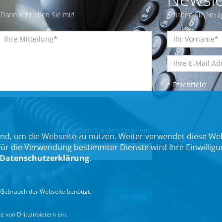
Dann schreiben Sie mir!
Erhalten Sie Neui
* Pflichtfeld
Bitte geben Sie den Code ein:
nd, um die Webseite zu nutzen. Weiter verwendet diese Web
 die Verwendung bestimmter Dienste wird Ihre Einwilligung 
Datenschutzerklärung
.
Gebrauch der Webseite benötigt.
 von Drittanbietern ein.