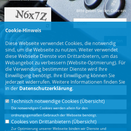
Bitte geben Sie den Code ein:
Cookie-Hinweis
* Pflichtfeld
Diese Webseite verwendet Cookies, die notwendig
sind, um die Webseite zu nutzen. Weiter verwendet
diese Webseite Dienste von Drittanbietern, um das
Webangebot zu verbessern (Website-Optmierung). Für
Newsletter
die Verwendung bestimmter Dienste wird Ihre
Einwilligung benötigt. Ihre Einwilligung können Sie
Erhalten Sie Neuigkeiten aus dem Landtag und der Region.
jederzeit widerrufen. Weitere Informationen finden Sie
in der
Datenschutzerklärung
.
Technisch notwendige Cookies (
Übersicht
)
Die notwendigen Cookies werden allein für den
ordnungsgemäßen Gebrauch der Webseite benötigt.
Cookies von Drittanbietern (
Übersicht
)
Zur Optimierung unserer Webseite binden wir Dienste und