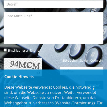
Einwilligungserklärung
*
Bitte geben Sie den Code ein:
Cookie-Hinweis
* Pflichtfeld
Diese Webseite verwendet Cookies, die notwendig
sind, um die Webseite zu nutzen. Weiter verwendet
diese Webseite Dienste von Drittanbietern, um das
Webangebot zu verbessern (Website-Optmierung). Für
Newsletter