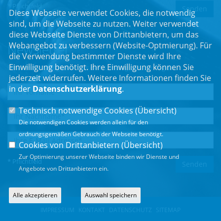
* Pflichtfeld
Diese Webseite verwendet Cookies, die notwendig
sind, um die Webseite zu nutzen. Weiter verwendet
diese Webseite Dienste von Drittanbietern, um das
Webangebot zu verbessern (Website-Optmierung). Für
Newsletter
die Verwendung bestimmter Dienste wird Ihre
Einwilligung benötigt. Ihre Einwilligung können Sie
Erhalten Sie Neuigkeiten aus dem Landtag und der Region.
jederzeit widerrufen. Weitere Informationen finden Sie
in der
Datenschutzerklärung
.
Technisch notwendige Cookies (
Übersicht
)
Die notwendigen Cookies werden allein für den
ordnungsgemäßen Gebrauch der Webseite benötigt.
Cookies von Drittanbietern (
Übersicht
)
Zur Optimierung unserer Webseite binden wir Dienste und
* Pflichtfeld
Angebote von Drittanbietern ein.
Alle akzeptieren
Auswahl speichern
IMPRESSUM
KONTAKT
DATENSCHUTZ
SITEMAP