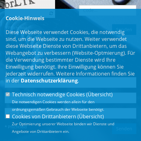
Cookie-Hinweis
* Pflichtfeld
Diese Webseite verwendet Cookies, die notwendig
sind, um die Webseite zu nutzen. Weiter verwendet
diese Webseite Dienste von Drittanbietern, um das
Webangebot zu verbessern (Website-Optmierung). Für
Newsletter
die Verwendung bestimmter Dienste wird Ihre
Einwilligung benötigt. Ihre Einwilligung können Sie
Erhalten Sie Neuigkeiten aus dem Landtag und der Region.
jederzeit widerrufen. Weitere Informationen finden Sie
in der
Datenschutzerklärung
.
Technisch notwendige Cookies (
Übersicht
)
Die notwendigen Cookies werden allein für den
ordnungsgemäßen Gebrauch der Webseite benötigt.
Cookies von Drittanbietern (
Übersicht
)
Zur Optimierung unserer Webseite binden wir Dienste und
* Pflichtfeld
Angebote von Drittanbietern ein.