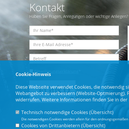
Kontakt
Haben Sie Fragen, Anregungen oder wichtige Anliegen? 
Einwilligungserklärung
*
Cookie-Hinweis
Diese Webseite verwendet Cookies, die notwendig si
Webangebot zu verbessern (Website-Optmierung). Für
widerrufen. Weitere Informationen finden Sie in der
Technisch notwendige Cookies (
Übersicht
)
Die notwendigen Cookies werden allein für den ordnungsgemäßen 
* Pflichtfeld
Cookies von Drittanbietern (
Übersicht
)