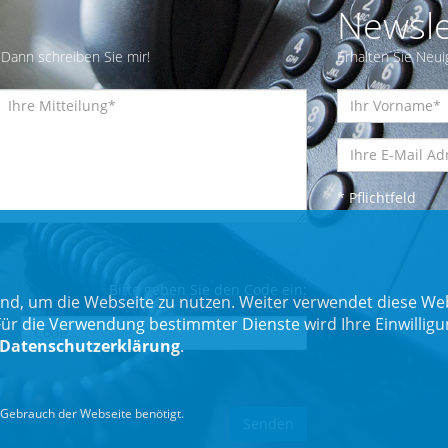
Newsle
Dann schreiben Sie mir!
Erhalten Sie Neui
* Pflichtfeld
Bitte geben Sie den Code ein:
nd, um die Webseite zu nutzen. Weiter verwendet diese Web
 die Verwendung bestimmter Dienste wird Ihre Einwilligung 
Datenschutzerklärung
.
Gebrauch der Webseite benötigt.