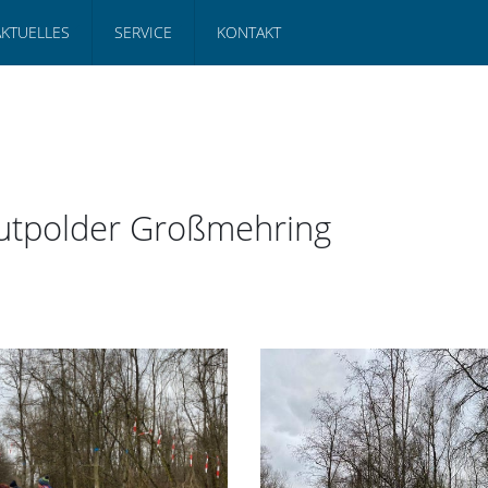
AKTUELLES
SERVICE
KONTAKT
lutpolder Großmehring