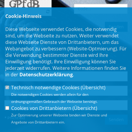
Cookie-Hinweis
* Pflichtfeld
Diese Webseite verwendet Cookies, die notwendig
sind, um die Webseite zu nutzen. Weiter verwendet
diese Webseite Dienste von Drittanbietern, um das
Webangebot zu verbessern (Website-Optmierung). Für
Newsletter
die Verwendung bestimmter Dienste wird Ihre
Einwilligung benötigt. Ihre Einwilligung können Sie
Erhalten Sie Neuigkeiten aus dem Landtag und der Region.
jederzeit widerrufen. Weitere Informationen finden Sie
in der
Datenschutzerklärung
.
Technisch notwendige Cookies (
Übersicht
)
Die notwendigen Cookies werden allein für den
ordnungsgemäßen Gebrauch der Webseite benötigt.
Cookies von Drittanbietern (
Übersicht
)
Zur Optimierung unserer Webseite binden wir Dienste und
* Pflichtfeld
Angebote von Drittanbietern ein.