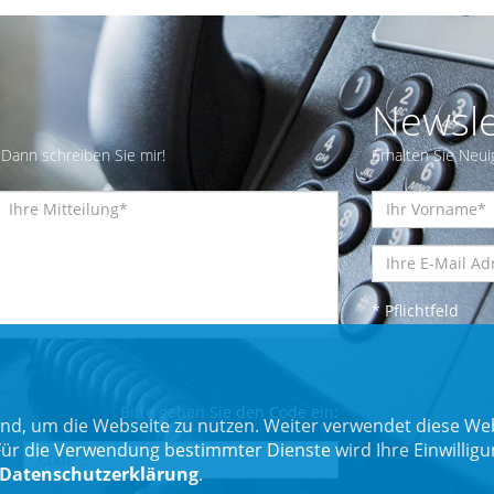
Newsle
Dann schreiben Sie mir!
Erhalten Sie Neui
* Pflichtfeld
Bitte geben Sie den Code ein:
nd, um die Webseite zu nutzen. Weiter verwendet diese Web
 die Verwendung bestimmter Dienste wird Ihre Einwilligung 
Datenschutzerklärung
.