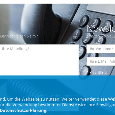
Newsle
Dann schreiben Sie mir!
Erhalten Sie Neui
* Pflichtfeld
Bitte geben Sie den Code ein:
nd, um die Webseite zu nutzen. Weiter verwendet diese Web
 die Verwendung bestimmter Dienste wird Ihre Einwilligung 
Datenschutzerklärung
.