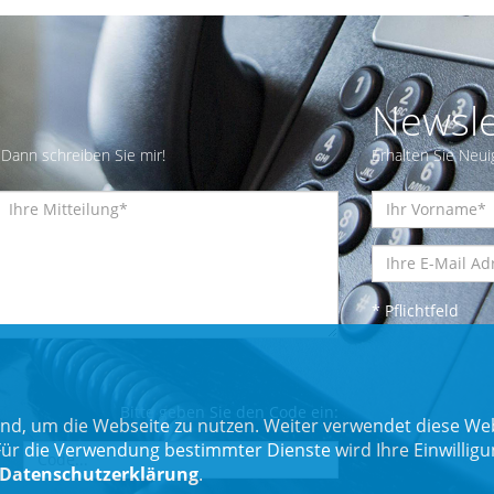
Newsle
Dann schreiben Sie mir!
Erhalten Sie Neui
* Pflichtfeld
Bitte geben Sie den Code ein:
nd, um die Webseite zu nutzen. Weiter verwendet diese Web
 die Verwendung bestimmter Dienste wird Ihre Einwilligung 
Datenschutzerklärung
.