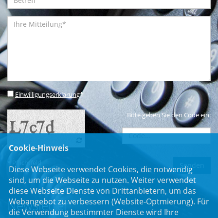
Einwilligungserklärung
*
Bitte geben Sie den Code ein:
Cookie-Hinweis
* Pflichtfeld
Diese Webseite verwendet Cookies, die notwendig
sind, um die Webseite zu nutzen. Weiter verwendet
diese Webseite Dienste von Drittanbietern, um das
Webangebot zu verbessern (Website-Optmierung). Für
Newsletter
die Verwendung bestimmter Dienste wird Ihre