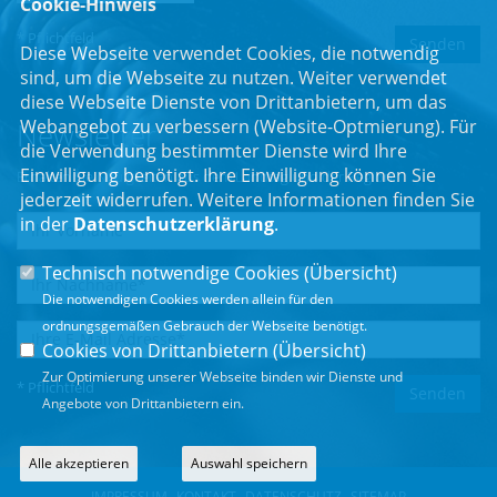
Cookie-Hinweis
* Pflichtfeld
Diese Webseite verwendet Cookies, die notwendig
sind, um die Webseite zu nutzen. Weiter verwendet
diese Webseite Dienste von Drittanbietern, um das
Webangebot zu verbessern (Website-Optmierung). Für
Newsletter
die Verwendung bestimmter Dienste wird Ihre
Einwilligung benötigt. Ihre Einwilligung können Sie
Erhalten Sie Neuigkeiten aus dem Landtag und der Region.
jederzeit widerrufen. Weitere Informationen finden Sie
in der
Datenschutzerklärung
.
Technisch notwendige Cookies (
Übersicht
)
Die notwendigen Cookies werden allein für den
ordnungsgemäßen Gebrauch der Webseite benötigt.
Cookies von Drittanbietern (
Übersicht
)
Zur Optimierung unserer Webseite binden wir Dienste und
* Pflichtfeld
Angebote von Drittanbietern ein.
Alle akzeptieren
Auswahl speichern
IMPRESSUM
KONTAKT
DATENSCHUTZ
SITEMAP