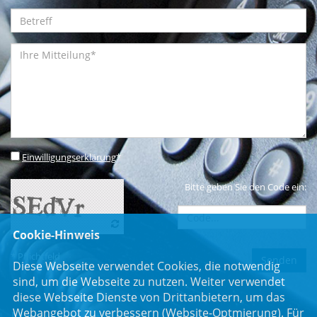
Einwilligungserklärung
*
Bitte geben Sie den Code ein:
Cookie-Hinweis
* Pflichtfeld
Diese Webseite verwendet Cookies, die notwendig
sind, um die Webseite zu nutzen. Weiter verwendet
diese Webseite Dienste von Drittanbietern, um das
Webangebot zu verbessern (Website-Optmierung). Für