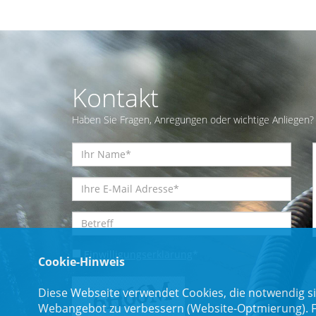
Kontakt
Haben Sie Fragen, Anregungen oder wichtige Anliegen? 
Einwilligungserklärung
*
Cookie-Hinweis
Diese Webseite verwendet Cookies, die notwendig si
Webangebot zu verbessern (Website-Optmierung). Für