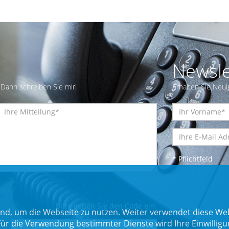
Newsle
Dann schreiben Sie mir!
Erhalten Sie Neui
* Pflichtfeld
Bitte geben Sie den Code ein:
nd, um die Webseite zu nutzen. Weiter verwendet diese Web
 die Verwendung bestimmter Dienste wird Ihre Einwilligung 